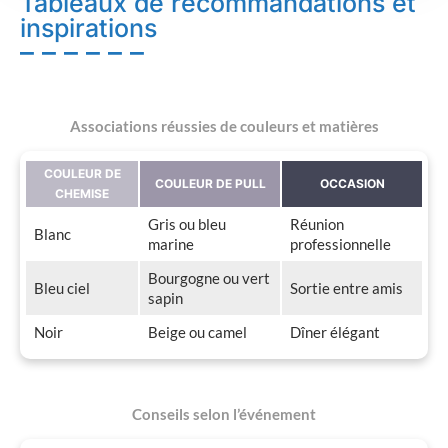
Tableaux de recommandations et
inspirations
Associations réussies de couleurs et matières
COULEUR DE
COULEUR DE PULL
OCCASION
CHEMISE
Gris ou bleu
Réunion
Blanc
marine
professionnelle
Bourgogne ou vert
Bleu ciel
Sortie entre amis
sapin
Noir
Beige ou camel
Dîner élégant
Conseils selon l’événement