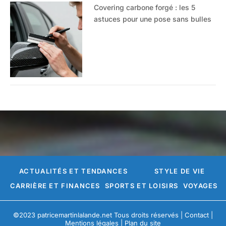
Covering carbone forgé : les 5
astuces pour une pose sans bulles
ACTUALITÉS ET TENDANCES
STYLE DE VIE
CARRIÈRE ET FINANCES
SPORTS ET LOISIRS
VOYAGES
©2023 patricemartinlalande.net Tous droits réservés |
Contact
|
Mentions légales
|
Plan du site